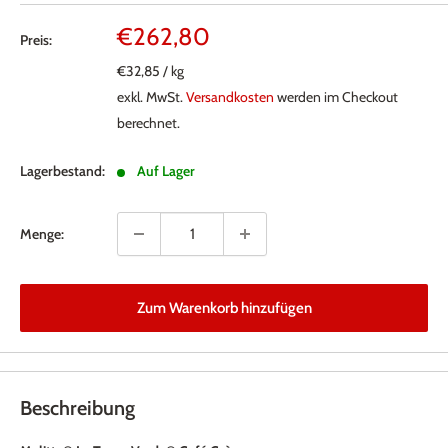
Sonderpreis
€262,80
Preis:
€32,85
/
kg
exkl. MwSt.
Versandkosten
werden im Checkout
berechnet.
Lagerbestand:
Auf Lager
Menge:
Zum Warenkorb hinzufügen
Beschreibung