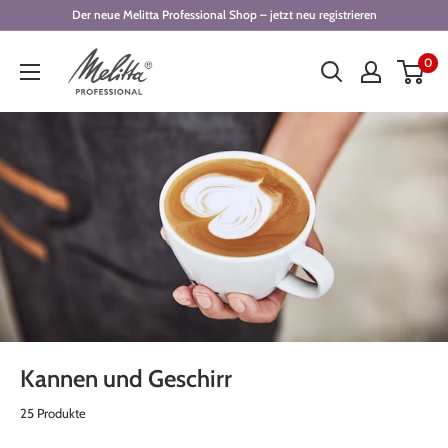
Direkt
Der neue Melitta Professional Shop – jetzt neu registrieren
zum
Melitta
0
Inhalt
Professional
Shop
Kannen und Geschirr
25 Produkte