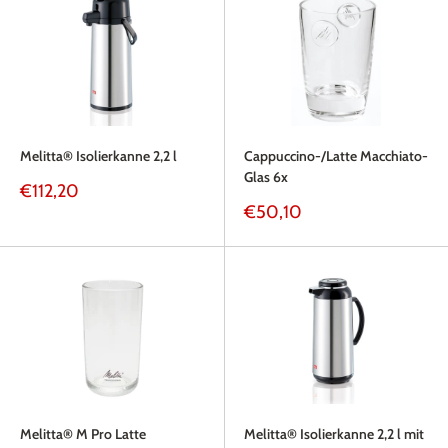
Melitta® Isolierkanne 2,2 l
Cappuccino-/Latte Macchiato-
Glas 6x
Sonderpreis
€112,20
Sonderpreis
€50,10
Melitta® M Pro Latte
Melitta® Isolierkanne 2,2 l mit