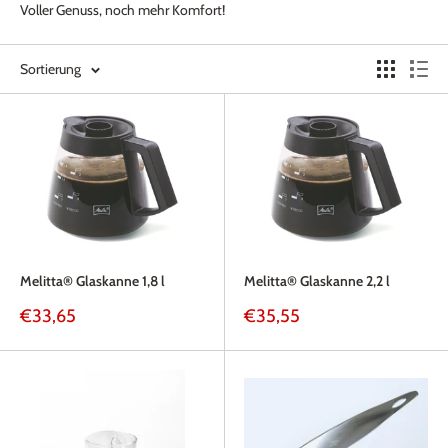
Voller Genuss, noch mehr Komfort!
Sortierung
Melitta® Glaskanne 1,8 l
Melitta® Glaskanne 2,2 l
Sonderpreis
Sonderpreis
€33,65
€35,55