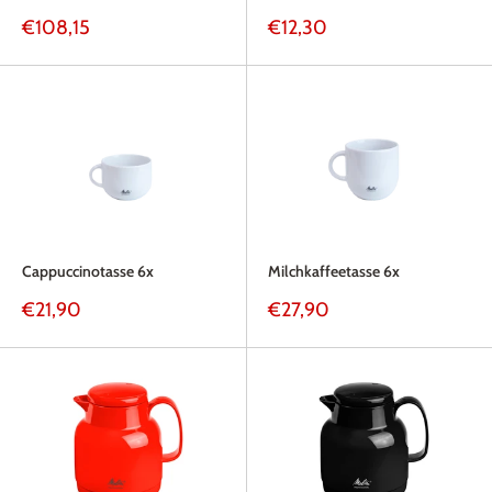
Sonderpreis
Sonderpreis
€108,15
€12,30
Cappuccinotasse 6x
Milchkaffeetasse 6x
Sonderpreis
Sonderpreis
€21,90
€27,90