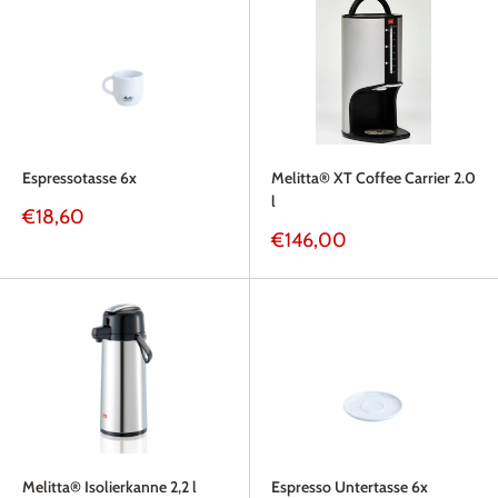
Espressotasse 6x
Melitta® XT Coffee Carrier 2.0
l
Sonderpreis
€18,60
Sonderpreis
€146,00
Melitta® Isolierkanne 2,2 l
Espresso Untertasse 6x