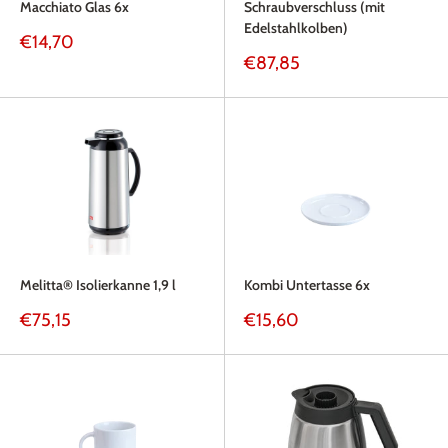
Macchiato Glas 6x
Schraubverschluss (mit
Edelstahlkolben)
Sonderpreis
€14,70
Sonderpreis
€87,85
Melitta® Isolierkanne 1,9 l
Kombi Untertasse 6x
Sonderpreis
Sonderpreis
€75,15
€15,60