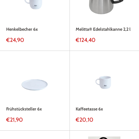
Henkelbecher 6x
Melitta® Edelstahlkanne 2,2 l
Sonderpreis
Sonderpreis
€24,90
€124,40
Frühstücksteller 6x
Kaffeetasse 6x
Sonderpreis
Sonderpreis
€21,90
€20,10