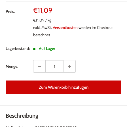
Sonderpreis
€11,09
Preis:
€11,09
/
kg
exkl. MwSt.
Versandkosten
werden im Checkout
berechnet.
Lagerbestand:
Auf Lager
Menge:
Zum Warenkorb hinzufügen
Beschreibung