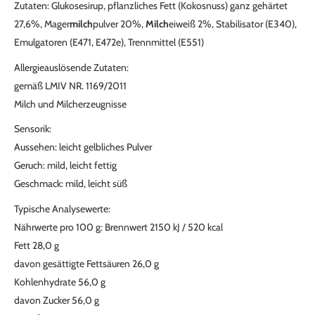
Zutaten: Glukosesirup, pflanzliches Fett (Kokosnuss) ganz gehärtet
27,6%, Mager
milch
pulver 20%,
Milch
eiweiß 2%, Stabilisator (E340),
Emulgatoren (E471, E472e), Trennmittel (E551)
Allergieauslösende Zutaten:
gemäß LMIV NR. 1169/2011
Milch und Milcherzeugnisse
Sensorik:
Aussehen: leicht gelbliches Pulver
Geruch: mild, leicht fettig
Geschmack: mild, leicht süß
Typische Analysewerte:
Nährwerte pro 100 g: Brennwert 2150 kJ / 520 kcal
Fett 28,0 g
davon gesättigte Fettsäuren 26,0 g
Kohlenhydrate 56,0 g
davon Zucker 56,0 g