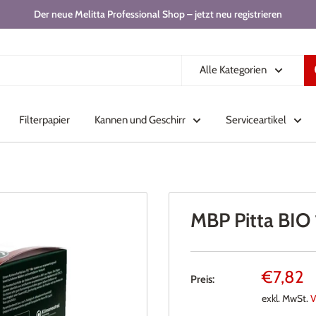
Der neue Melitta Professional Shop – jetzt neu registrieren
Alle Kategorien
Filterpapier
Kannen und Geschirr
Serviceartikel
MBP Pitta BIO 
Sonderp
€7,82
Preis:
exkl. MwSt.
V