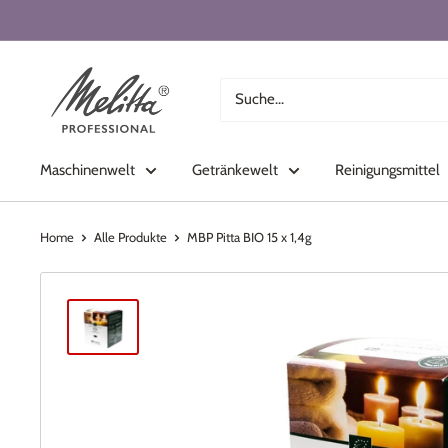
Direkt
zum
Inhalt
Melitta
Professional
Shop
Maschinenwelt
Getränkewelt
Reinigungsmittel
Home
Alle Produkte
MBP Pitta BIO 15 x 1,4g