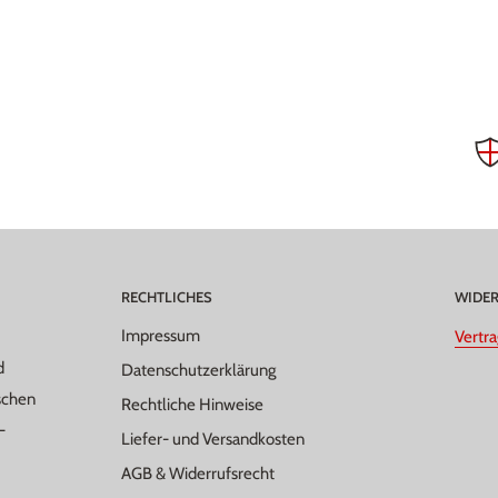
RECHTLICHES
WIDE
Impressum
Vertr
d
Datenschutzerklärung
schen
Rechtliche Hinweise
-
Liefer- und Versandkosten
AGB & Widerrufsrecht