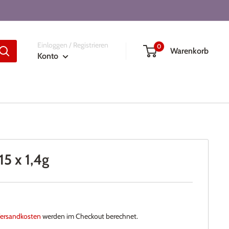
Einloggen / Registrieren
0
Warenkorb
Konto
15 x 1,4g
reis
ersandkosten
werden im Checkout berechnet.