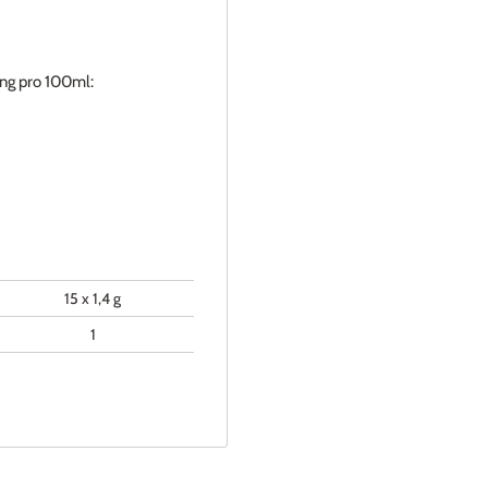
ng pro 100ml:
15 x 1,4 g
1