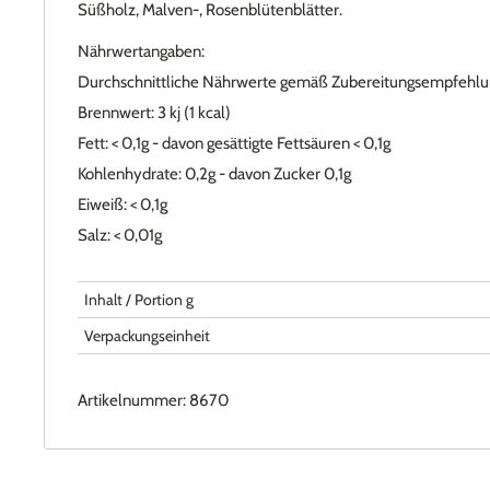
Süßholz, Malven-, Rosenblütenblätter.
Nährwertangaben:
Durchschnittliche Nährwerte gemäß Zubereitungsempfehlu
Brennwert: 3 kj (1 kcal)
Fett: < 0,1g - davon gesättigte Fettsäuren < 0,1g
Kohlenhydrate: 0,2g - davon Zucker 0,1g
Eiweiß: < 0,1g
Salz: < 0,01g
Inhalt / Portion g
Verpackungseinheit
Artikelnummer:
8670